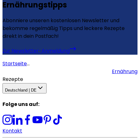
Ernährungstipps
Abonniere unseren kostenlosen Newsletter und
bekomme regelmäßig Tipps und leckere Rezepte
direkt in dein Postfach!
Zur Newsletter-Anmeldung
Startseite
...
Ernährung
Rezepte
Deutschland | DE
Folge uns auf
:
Kontakt