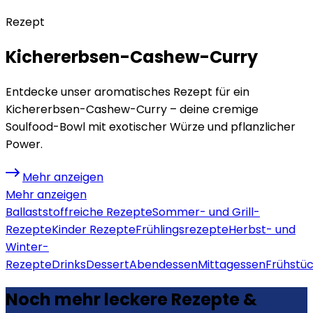
Rezept
Kichererbsen-Cashew-Curry
Entdecke unser aromatisches Rezept für ein
Kichererbsen-Cashew-Curry – deine cremige
Soulfood-Bowl mit exotischer Würze und pflanzlicher
Power.
Mehr anzeigen
Mehr anzeigen
Ballaststoffreiche Rezepte
Sommer- und Grill-
Rezepte
Kinder Rezepte
Frühlingsrezepte
Herbst- und
Winter-
Rezepte
Drinks
Dessert
Abendessen
Mittagessen
Frühstü
Noch mehr leckere Rezepte &