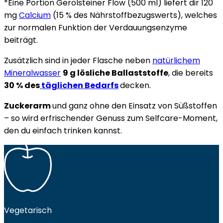
*Eine Portion Gerolsteiner Flow (500 ml) liefert dir 120
mg
Calcium
(15 % des Nährstoffbezugswerts), welches
zur normalen Funktion der Verdauungsenzyme
beiträgt.
Zusätzlich sind in jeder Flasche neben
natürlichem
Mineralwasser
9 g lösliche Ballaststoffe
, die bereits
30 % des
täglichen Bedarfs
decken.
Zuckerarm
und ganz ohne den Einsatz von Süßstoffen
– so wird erfrischender Genuss zum Selfcare-Moment,
den du einfach trinken kannst.
Vegetarisch