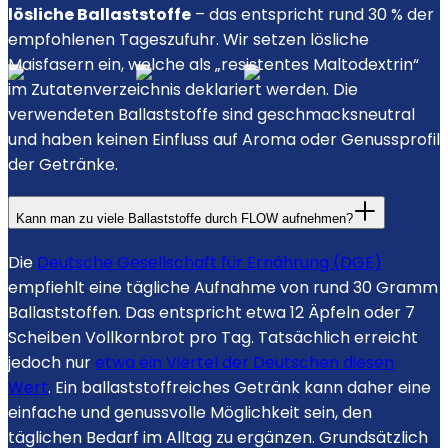
lösliche Ballaststoffe
– das entspricht rund 30 % der
empfohlenen Tageszufuhr. Wir setzen lösliche
Maisfasern ein, welche als „resistentes Maltodextrin“
im Zutatenverzeichnis deklariert werden. Die
verwendeten Ballaststoffe sind geschmacksneutral
und haben keinen Einfluss auf Aroma oder Genussprofil
der Getränke.
Kann man zu viele Ballaststoffe durch FLOW aufnehmen?
Die
Deutsche Gesellschaft für Ernährung (DGE)
empfiehlt eine tägliche Aufnahme von rund 30 Gramm
Ballaststoffen. Das entspricht etwa 12 Äpfeln oder 7
Scheiben Vollkornbrot pro Tag. Tatsächlich erreicht
jedoch nur
etwa ein Viertel der Deutschen diesen
Wert
. Ein ballaststoffreiches Getränk kann daher eine
einfache und genussvolle Möglichkeit sein, den
täglichen Bedarf im Alltag zu ergänzen. Grundsätzlich