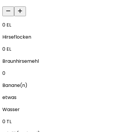
0
EL
Hirseflocken
0
EL
Braunhirsemehl
0
Banane(n)
etwas
Wasser
0
TL