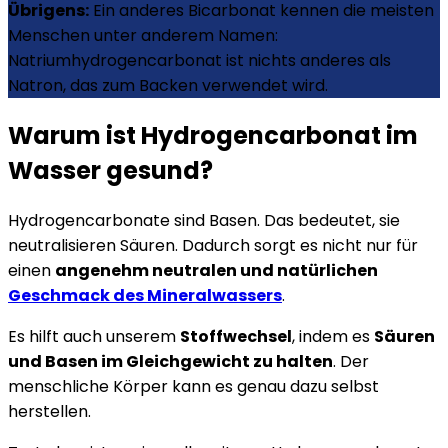
Übrigens:
Ein anderes Bicarbonat kennen die meisten
Menschen unter anderem Namen:
Natriumhydrogencarbonat ist nichts anderes als
Natron, das zum Backen verwendet wird.
Warum ist Hydrogencarbonat im
Wasser gesund?
Hydrogencarbonate sind Basen. Das bedeutet, sie
neutralisieren Säuren. Dadurch sorgt es nicht nur für
einen
angenehm neutralen und natürlichen
Geschmack des Mineralwassers
.
Es hilft auch unserem
Stoffwechsel
, indem es
Säuren
und Basen im Gleichgewicht zu halten
. Der
menschliche Körper kann es genau dazu selbst
herstellen.