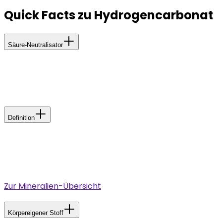
Quick Facts zu Hydrogencarbonat
Säure-Neutralisator
Hydrogencarbonat ist eine Base. Sie wirkt in
Mineralwasser säureneutralisierend und harmonisiert
den Geschmack der Kohlensäure.
Definition
Hydrogencarbonat, auch Bicarbonat genannt, ist ein
Bestandteil der Salze der Kohlensäure. HCO
- lautet
3
seine chemische Formel.
Zur Mineralien-Übersicht
Körpereigener Stoff