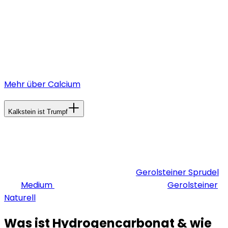
Der Körper kann Hydrogencarbonat, im Gegensatz
zum Beispiel zu Calcium und Magnesium, selbst bilden.
Eine empfohlene Tagesdosis gibt es daher nicht. Doch
die zusätzliche Aufnahme von Hydrogencarbonat
unterstützt den Körper.
Mehr über Calcium
Kalkstein ist Trumpf
Besonders hydrogencarbonathaltige Mineralwässer
sind solche, die Kalksteinschichten durchlaufen haben.
Ab 600 mg pro Liter wird ein Mineralwasser laut MTVO
als bicarbonathaltig bezeichnet.
Gerolsteiner Sprudel
und
Medium
enthalten 1.816 mg pro Liter,
Gerolsteiner
Naturell
577 mg pro Liter.
Was ist Hydrogencarbonat & wie