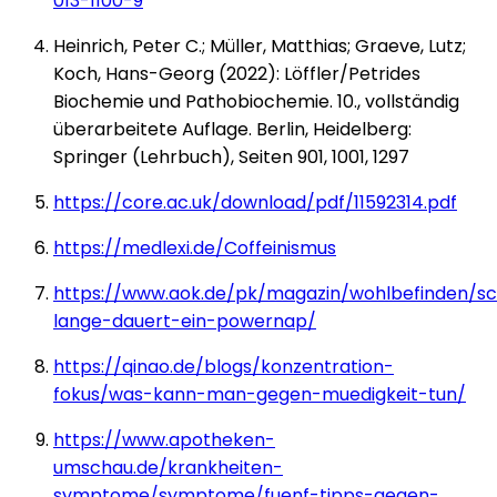
013-1100-9
Heinrich, Peter C.; Müller, Matthias; Graeve, Lutz;
Koch, Hans-Georg (2022): Löffler/Petrides
Biochemie und Pathobiochemie. 10., vollständig
überarbeitete Auflage. Berlin, Heidelberg:
Springer (Lehrbuch), Seiten 901, 1001, 1297
https://core.ac.uk/download/pdf/11592314.pdf
https://medlexi.de/Coffeinismus
https://www.aok.de/pk/magazin/wohlbefinden/sc
lange-dauert-ein-powernap/
https://qinao.de/blogs/konzentration-
fokus/was-kann-man-gegen-muedigkeit-tun/
https://www.apotheken-
umschau.de/krankheiten-
symptome/symptome/fuenf-tipps-gegen-