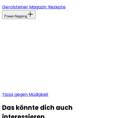
Gerolsteiner Magazin: Rezepte
Power-Napping
Wenn wirklich nichts mehr hilft, ist ein kurzes
Nickerchen die einzige Lösung. Ein “Nap” ist ein sehr
kurzer Mittagsschlaf, bei dem die Tiefschlafphase
nicht erreicht wird. Vielmehr gehst du dem Verlangen
deines Körpers nach Erholung und Ruhe nach, um
wieder Energie zu tanken. Allerdings solltest du deine
Ruhephase nicht länger als 30 Minuten gestalten.
In dieser Jahreszeit brauchst du noch mehr Tipps
gegen deine Antriebslosigkeit? Kein Problem!
Tipps gegen Müdigkeit
Das könnte dich auch
interessieren