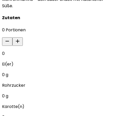
Süße.
Zutaten
0
Portionen
0
Ei(er)
0
g
Rohrzucker
0
g
Karotte(n)