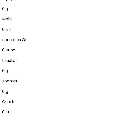
0
g
Mehl
0
ml
neutrales Öl
0
Bund
Kräuter
0
g
Joghurt
0
g
Quark
0
EL