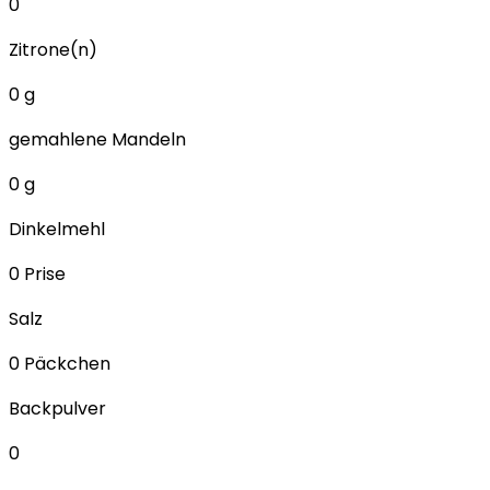
0
Zitrone(n)
0
g
gemahlene Mandeln
0
g
Dinkelmehl
0
Prise
Salz
0
Päckchen
Backpulver
0