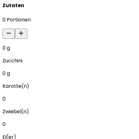
Zutaten
0
Portionen
0
g
Zucchini
0
g
Karotte(n)
0
Zwiebel(n)
0
Ei(er)