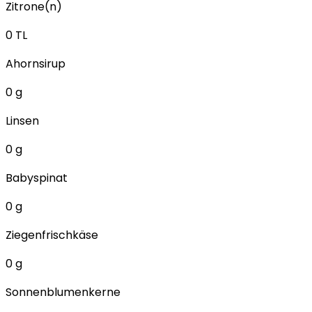
Zitrone(n)
0
TL
Ahornsirup
0
g
Linsen
0
g
Babyspinat
0
g
Ziegenfrischkäse
0
g
Sonnenblumenkerne