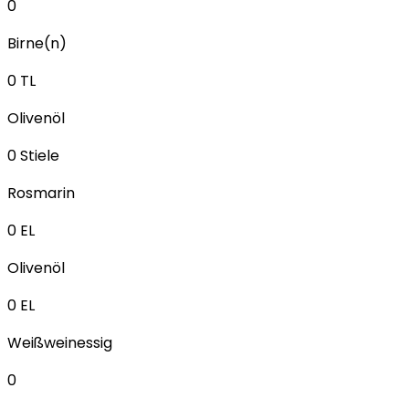
0
Birne(n)
0
TL
Olivenöl
0
Stiele
Rosmarin
0
EL
Olivenöl
0
EL
Weißweinessig
0