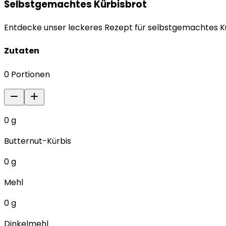
Selbstgemachtes Kürbisbrot
Entdecke unser leckeres Rezept für selbstgemachtes Kür
Zutaten
0
Portionen
0
g
Butternut-Kürbis
0
g
Mehl
0
g
Dinkelmehl