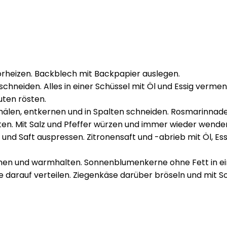
rheizen. Backblech mit Backpapier auslegen.
hneiden. Alles in einer Schüssel mit Öl und Essig verme
uten rösten.
n schälen, entkernen und in Spalten schneiden. Rosmarinn
aten. Mit Salz und Pfeffer würzen und immer wieder wende
und Saft auspressen. Zitronensaft und -abrieb mit Öl, Es
hen und warmhalten. Sonnenblumenkerne ohne Fett in ein
se darauf verteilen. Ziegenkäse darüber bröseln und mi