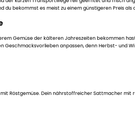
r kurzen Transportwege reif geerntet und frisch angelief
 du bekommst es meist zu einem günstigeren Preis als di
e
anderem Gemüse der kälteren Jahreszeiten bekommen hast,
einen Geschmacksvorlieben anpassen, denn Herbst- und 
mit Röstgemüse. Dein nährstoffreicher Sattmacher mit r