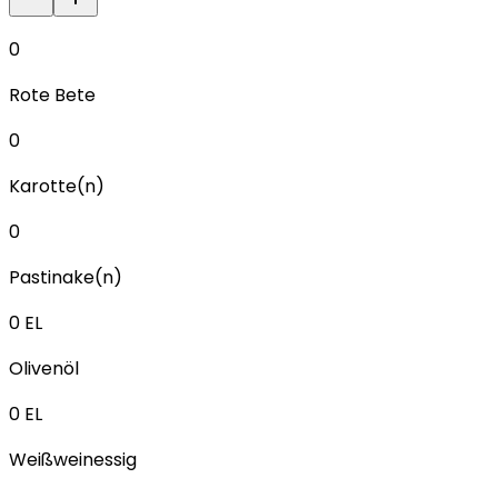
0
Rote Bete
0
Karotte(n)
0
Pastinake(n)
0
EL
Olivenöl
0
EL
Weißweinessig