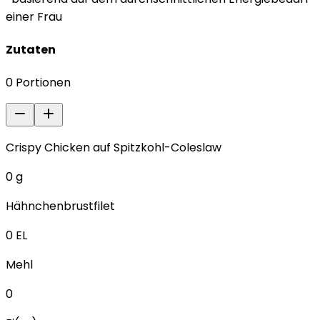
einer Frau
Zutaten
0
Portionen
Crispy Chicken auf Spitzkohl-Coleslaw
0
g
Hähnchenbrustfilet
0
EL
Mehl
0