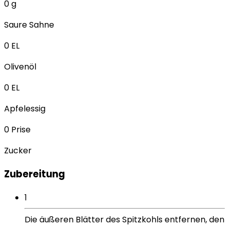
0
g
Saure Sahne
0
EL
Olivenöl
0
EL
Apfelessig
0
Prise
Zucker
Zubereitung
1
Die äußeren Blätter des Spitzkohls entfernen, den