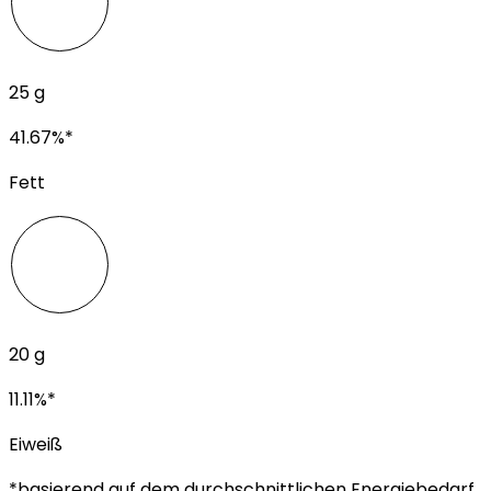
25
g
41.67
%*
Fett
20
g
11.11
%*
Eiweiß
*basierend auf dem durchschnittlichen Energiebedarf