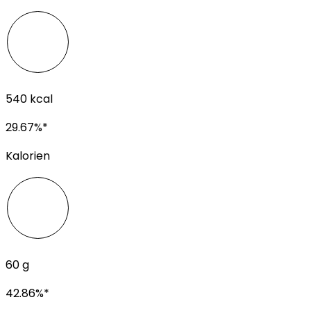
540
kcal
29.67
%*
Kalorien
60
g
42.86
%*