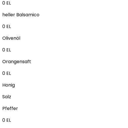
0
EL
heller Balsamico
0
EL
Olivenöl
0
EL
Orangensaft
0
EL
Honig
Salz
Pfeffer
0
EL