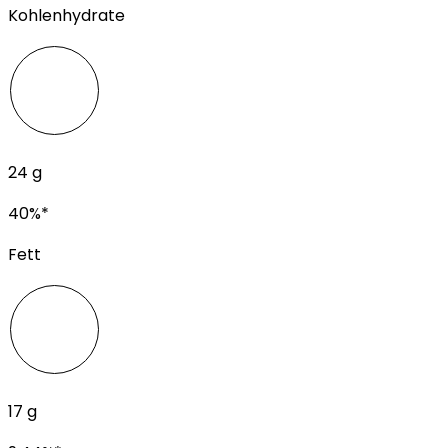
Kohlenhydrate
24
g
40
%*
Fett
17
g