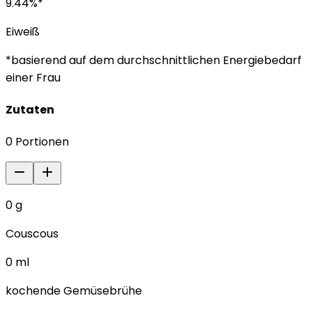
9.44
%*
Eiweiß
*basierend auf dem durchschnittlichen Energiebedarf
einer Frau
Zutaten
0
Portionen
0
g
Couscous
0
ml
kochende Gemüsebrühe