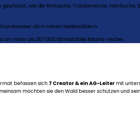
 gepflanzt, wie die
Rotbuche, Traubeneiche, Hainbuche, B
Grundwasser als in reinen Nadelwäldern.
ld um mehr als 207.000 klimastabile Bäume reicher.
ormat befassen sich
7 Creator & ein AG-Leiter
mit unter
 Gemeinsam möchten sie den Wald besser schützen und sei