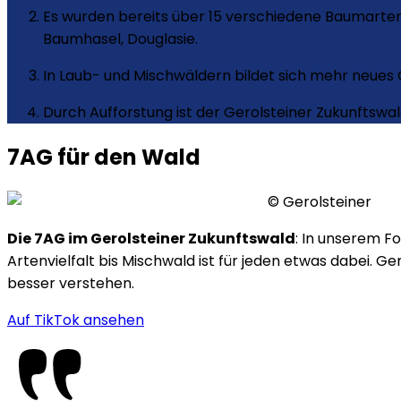
Es wurden bereits über 15 verschiedene Baumarten
Baumhasel, Douglasie.
In Laub- und Mischwäldern bildet sich mehr neues 
Durch Aufforstung ist der Gerolsteiner Zukunftswa
7AG für den Wald
©
Gerolsteiner
Die 7AG im Gerolsteiner Zukunftswald
: In unserem F
Artenvielfalt bis Mischwald ist für jeden etwas dabei.
besser verstehen.​
Auf TikTok ansehen