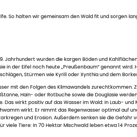
Hilfe. So halten wir gemeinsam den Wald fit und sorgen lan
m 19. Jahrhundert wurden die kargen Böden und Kahlfläche
sie in der Eifel noch heute „Preußenbaum“ genannt wird. 
chlägen, Stürmen wie Kyrill oder Xynthia und dem Borke
 besser mit den Folgen des Klimawandels zurechtkommen.
ißtanne, Hain- oder Rotbuche sowie die Douglasie werden
Das wirkt positiv auf das Wasser im Wald: In Laub- und 
chwamm wirkt. Er nimmt das Regenwasser optimal auf und s
rkregen und Erosion. Außerdem senken sie die Gefahr von
r viele Tiere: In 70 Hektar Mischwald leben etwa 14 Pro