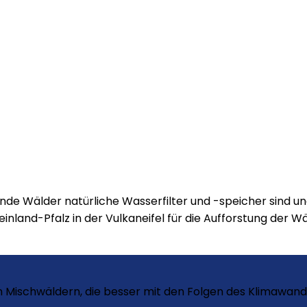
unde Wälder natürliche Wasserfilter und -speicher sind
inland-Pfalz in der Vulkaneifel für die Aufforstung der W
von Mischwäldern, die besser mit den Folgen des Klimawa