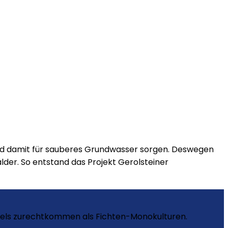
 und damit für sauberes Grundwasser sorgen. Deswegen
älder. So entstand das Projekt Gerolsteiner
ndels zurechtkommen als Fichten-Monokulturen.