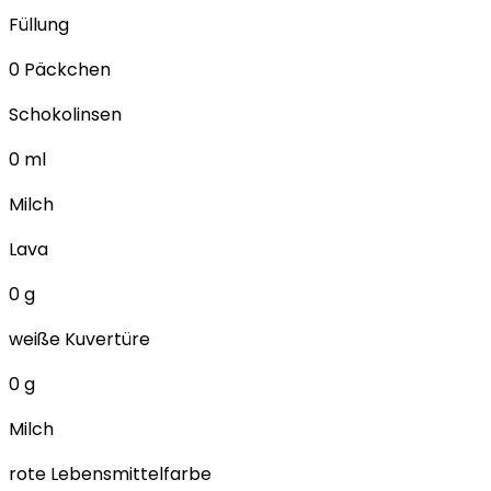
Füllung
0
Päckchen
Schokolinsen
0
ml
Milch
Lava
0
g
weiße Kuvertüre
0
g
Milch
rote Lebensmittelfarbe