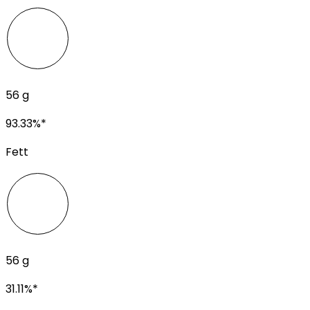
56
g
93.33
%*
Fett
56
g
31.11
%*