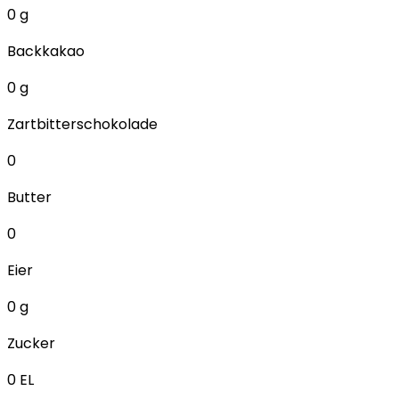
0
g
Backkakao
0
g
Zartbitterschokolade
0
Butter
0
Eier
0
g
Zucker
0
EL