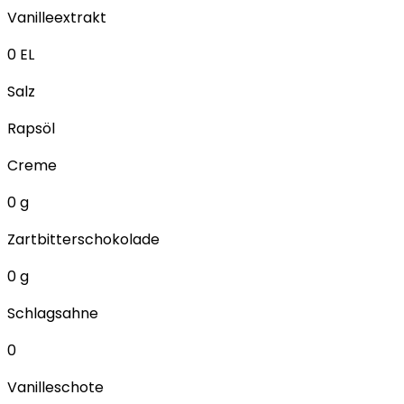
Vanilleextrakt
0
EL
Salz
Rapsöl
Creme
0
g
Zartbitterschokolade
0
g
Schlagsahne
0
Vanilleschote