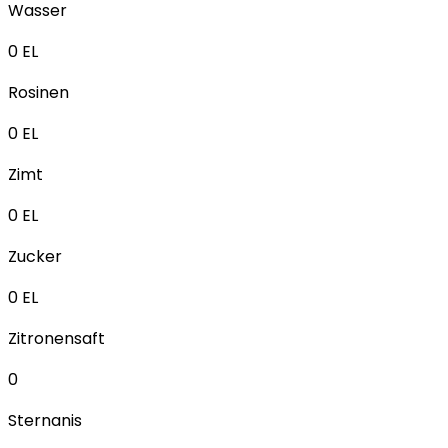
Wasser
0
EL
Rosinen
0
EL
Zimt
0
EL
Zucker
0
EL
Zitronensaft
0
Sternanis