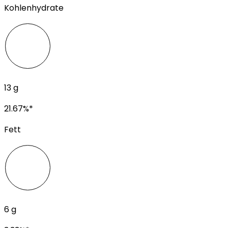
Kohlenhydrate
13
g
21.67
%*
Fett
6
g