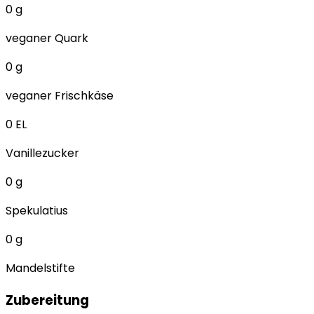
0
g
veganer Quark
0
g
veganer Frischkäse
0
EL
Vanillezucker
0
g
Spekulatius
0
g
Mandelstifte
Zubereitung