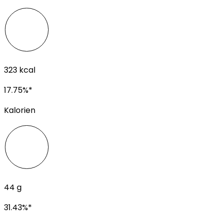
323
kcal
17.75
%*
Kalorien
44
g
31.43
%*