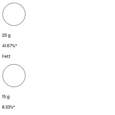
25
g
41.67
%*
Fett
15
g
8.33
%*