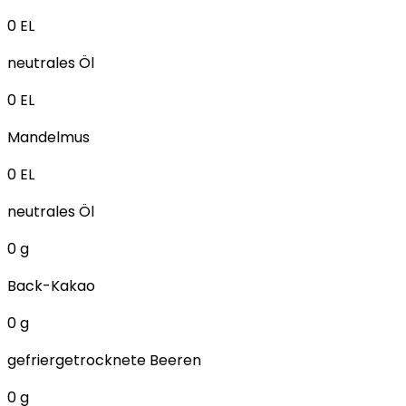
0
EL
neutrales Öl
0
EL
Mandelmus
0
EL
neutrales Öl
0
g
Back-Kakao
0
g
gefriergetrocknete Beeren
0
g