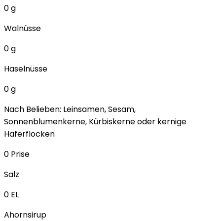
0
g
Walnüsse
0
g
Haselnüsse
0
g
Nach Belieben: Leinsamen, Sesam,
Sonnenblumenkerne, Kürbiskerne oder kernige
Haferflocken
0
Prise
Salz
0
EL
Ahornsirup