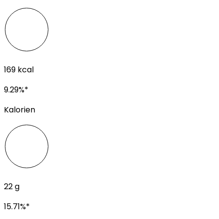
169
kcal
9.29
%*
Kalorien
22
g
15.71
%*