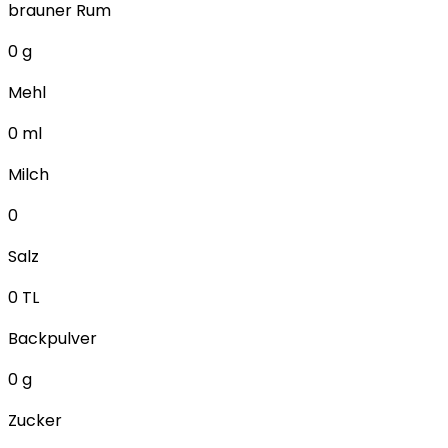
brauner Rum
0
g
Mehl
0
ml
Milch
0
Salz
0
TL
Backpulver
0
g
Zucker