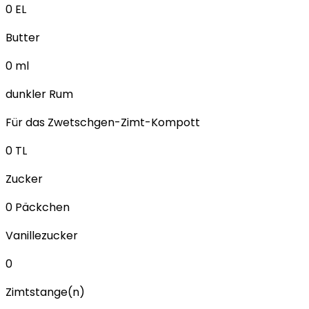
0
EL
Butter
0
ml
dunkler Rum
Für das Zwetschgen-Zimt-Kompott
0
TL
Zucker
0
Päckchen
Vanillezucker
0
Zimtstange(n)