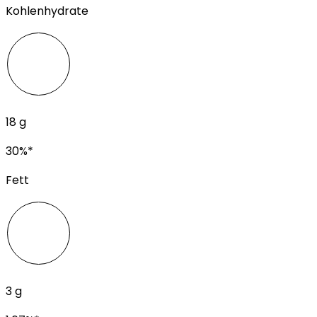
Kohlenhydrate
18
g
30
%*
Fett
3
g