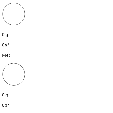
0
g
0
%*
Fett
0
g
0
%*