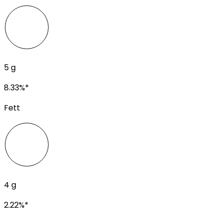
5
g
8.33
%*
Fett
4
g
2.22
%*