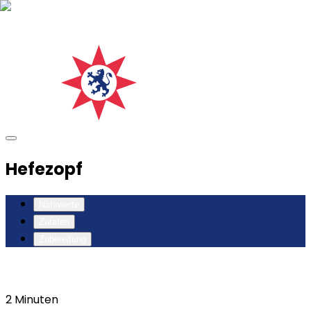
Hefezopf
Nährwerte
Zutaten
Zubereitung
2
Minuten