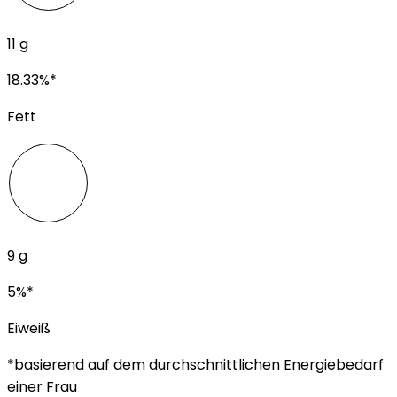
11
g
18.33
%*
Fett
9
g
5
%*
Eiweiß
*basierend auf dem durchschnittlichen Energiebedarf
einer Frau