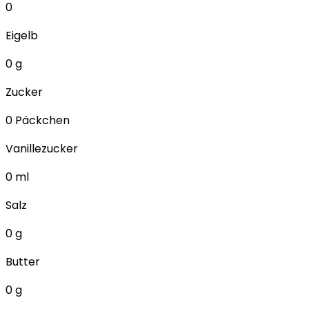
0
Eigelb
0
g
Zucker
0
Päckchen
Vanillezucker
0
ml
Salz
0
g
Butter
0
g