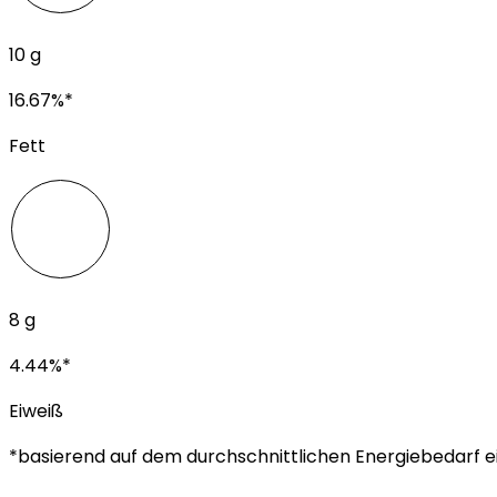
10
g
16.67
%*
Fett
8
g
4.44
%*
Eiweiß
*basierend auf dem durchschnittlichen Energiebedarf e