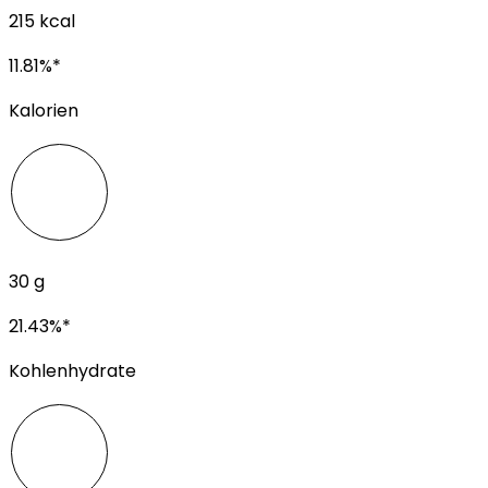
215
kcal
11.81
%*
Kalorien
30
g
21.43
%*
Kohlenhydrate