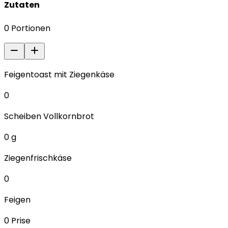
Zutaten
0
Portionen
Feigentoast mit Ziegenkäse
0
Scheiben Vollkornbrot
0
g
Ziegenfrischkäse
0
Feigen
0
Prise