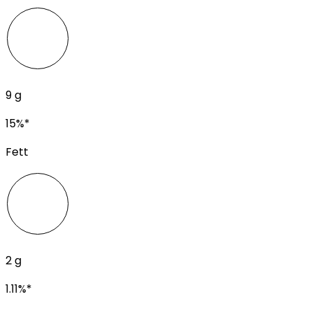
9
g
15
%*
Fett
2
g
1.11
%*