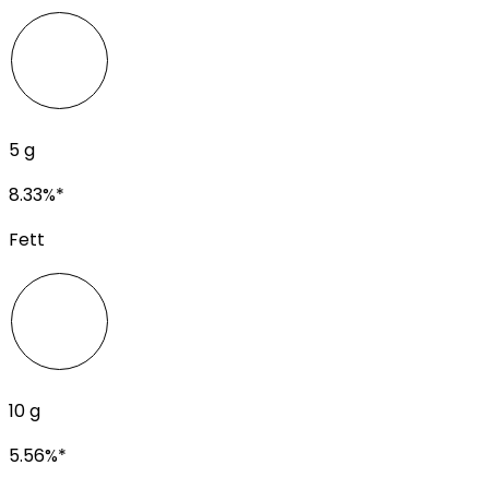
5
g
8.33
%*
Fett
10
g
5.56
%*