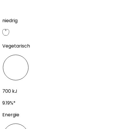
niedrig
Vegetarisch
700
kJ
9.19
%*
Energie