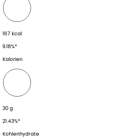
167
kcal
9.18
%*
Kalorien
30
g
21.43
%*
Kohlenhydrate