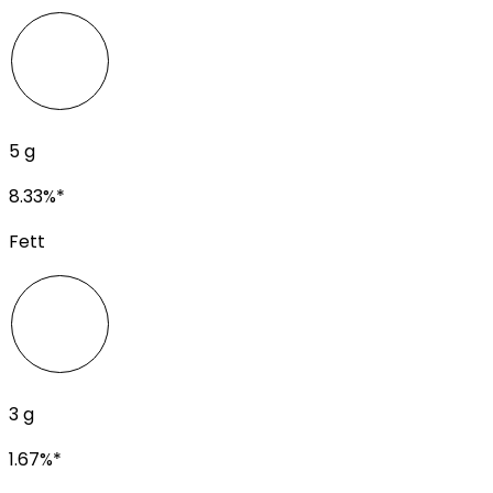
5
g
8.33
%*
Fett
3
g
1.67
%*