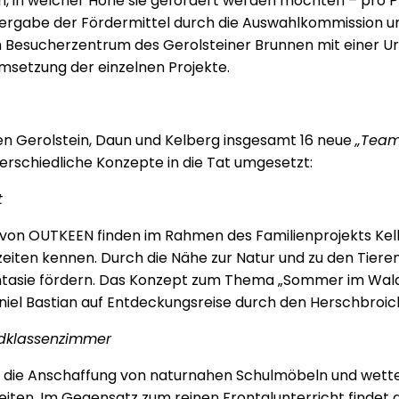
n welcher Höhe sie gefördert werden möchten – pro Proj
 Vergabe der Fördermittel durch die Auswahlkommission u
im Besucherzentrum des Gerolsteiner Brunnen mit einer
Umsetzung der einzelnen Projekte.
 Gerolstein, Daun und Kelberg insgesamt 16 neue
„Team
erschiedliche Konzepte in die Tat umgesetzt:
t
n OUTKEEN finden im Rahmen des Familienprojekts Kelber
eiten kennen. Durch die Nähe zur Natur und zu den Tieren
ntasie fördern. Das Konzept zum Thema „Sommer im Wald“ 
niel Bastian auf Entdeckungsreise durch den Herschbroic
ldklassenzimmer
r die Anschaffung von naturnahen Schulmöbeln und wette
iten. Im Gegensatz zum reinen Frontalunterricht findet d