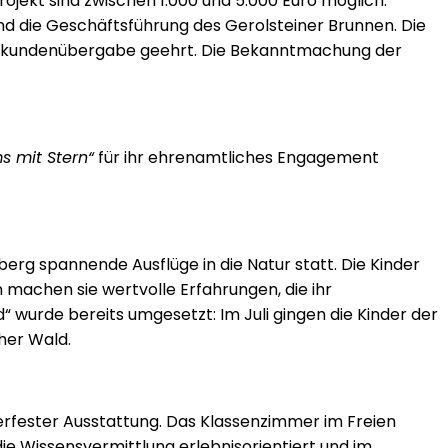
ekt sind zwischen 1.000 und 5.000 Euro möglich.
nd die Geschäftsführung des Gerolsteiner Brunnen. Die
 Urkundenübergabe geehrt. Die Bekanntmachung der
s mit Stern“
für ihr ehrenamtliches Engagement
g spannende Ausflüge in die Natur statt. Die Kinder
 machen sie wertvolle Erfahrungen, die ihr
wurde bereits umgesetzt: Im Juli gingen die Kinder der
her Wald.
rfester Ausstattung. Das Klassenzimmer im Freien
ie Wissensvermittlung erlebnisorientiert und im