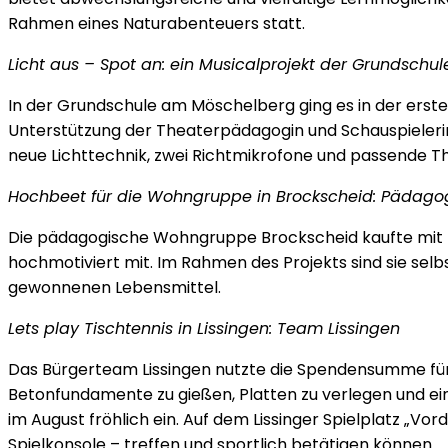
Rahmen eines Naturabenteuers statt.
Licht aus – Spot an: ein Musicalprojekt der Grundschu
In der Grundschule am Möschelberg ging es in der erst
Unterstützung der Theaterpädagogin und Schauspieler
neue Lichttechnik, zwei Richtmikrofone und passende T
Hochbeet für die Wohngruppe in Brockscheid: Pädag
Die pädagogische Wohngruppe Brockscheid kaufte mit Hil
hochmotiviert mit. Im Rahmen des Projekts sind sie sel
gewonnenen Lebensmittel.
Lets play Tischtennis in Lissingen: Team Lissingen
Das Bürgerteam Lissingen nutzte die Spendensumme für 
Betonfundamente zu gießen, Platten zu verlegen und ein
im August fröhlich ein. Auf dem Lissinger Spielplatz „Vo
Spielkonsole – treffen und sportlich betätigen können.