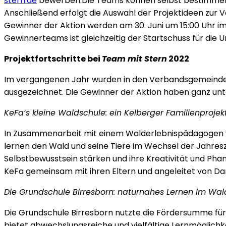
stern.de
bewerben.Die Teams können selbst bestimmen, i
Anschließend erfolgt die Auswahl der Projektideen zur
Gewinner der Aktion werden am 30. Juni um 15:00 Uhr 
Gewinnerteams ist gleichzeitig der Startschuss für die 
Projektfortschritte bei
Team mit Stern
2022
Im vergangenen Jahr wurden in den Verbandsgemeinden
ausgezeichnet. Die Gewinner der Aktion haben ganz unt
KeFa‘s kleine Waldschule: ein Kelberger Familienprojek
In Zusammenarbeit mit einem Walderlebnispädagogen vo
lernen den Wald und seine Tiere im Wechsel der Jahresz
Selbstbewusstsein stärken und ihre Kreativität und Pha
KeFa gemeinsam mit ihren Eltern und angeleitet von Da
Die Grundschule Birresborn: naturnahes Lernen im Wa
Die Grundschule Birresborn nutzte die Fördersumme fü
bietet abwechslungsreiche und vielfältige Lernmöglichke