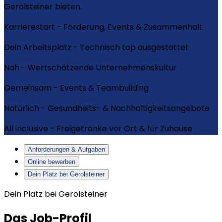
Gerolsteiner bieten.
Karrierestart - Förderung, Events & Zusammenhalt
Dein Arbeitsplatz - Technisch top ausgestattet
Nah - Wertschätzende Unternehmenskultur
Gemeinsam - Events & Teambuilding
Natürlich - Gesundheits- & Nachhaltigkeitsangebote
All inclusive - Freigetränke vor Ort & für Zuhause
Anforderungen & Aufgaben
Online bewerben
Dein Platz bei Gerolsteiner
Dein Platz bei Gerolsteiner
Das Job-Profil