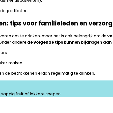
or dementiepatiënten).
e ingrediënten
: tips voor familieleden en verzorg
eren om te drinken, maar het is ook belangrijk om de
vo
 Onder andere
de volgende tips kunnen bijdragen aan 
ers .
uker maken.
en de betrokkenen eraan regelmatig te drinken.
 sappig fruit of lekkere soepen.