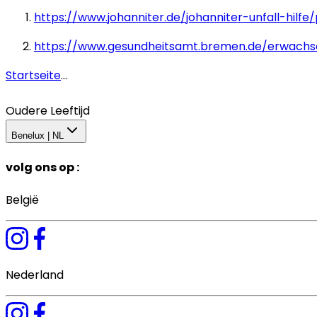
https://www.johanniter.de/johanniter-unfall-hilfe
https://www.gesundheitsamt.bremen.de/erwachse
Startseite
...
Oudere Leeftijd
Benelux | NL
volg ons op
:
België
Nederland