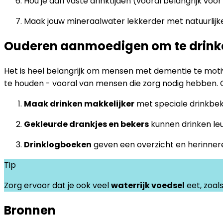
Hou je aan vaste drinktijden (vooral belangrijk vo
Maak jouw mineraalwater lekkerder met natuurlijk
Ouderen aanmoedigen om te drinken
Het is heel belangrijk om mensen met dementie te motiv
te houden - vooral van mensen die zorg nodig hebben.
Maak drinken makkelijker
met speciale drinkbek
Gekleurde drankjes en bekers
kunnen drinken le
Drinklogboeken
geven een overzicht en herinner
Tip
Zorg ervoor dat je ook veel
waterrijk voedsel
eet, zoals
Bronnen