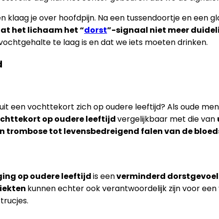
en klaag je over hoofdpijn. Na een tussendoortje en een g
at het lichaam het “
dorst
”-signaal niet meer duidel
 vochtgehalte te laag is en dat we iets moeten drinken.
d
 uit een vochttekort zich op oudere leeftijd? Als oude mens
httekort op oudere leeftijd
vergelijkbaar met die van
en trombose tot levensbedreigend falen van de bloe
ing op oudere leeftijd
is een
verminderd dorstgevoel
ziekten
kunnen echter ook verantwoordelijk zijn voor een 
rucjes.