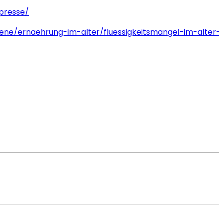
/presse/
ne/ernaehrung-im-alter/fluessigkeitsmangel-im-alter