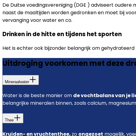
De Duitse voedingsvereniging (DGE ) adviseert ouder
naast de maaltijden worden gedronken en moet bij voorke
vervanging voor water en co.
Drinken in de hitte en tijdens het sporten
Het is echter ook bijzonder belangrijk om gehydrateerd te
Uitdroging voorkomen met deze d
Mineraalwater
Water is de beste manier om
de vochtbalans van je l
belangrijke mineralen binnen, zoals calcium, magnesium
Thee
Kruiden- en vruchtenthee,
zo
ongezoet
mogelijk, voe