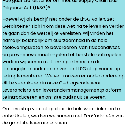
Hoe gaat Gerolsteiner om met de Supply Chain Due
Diligence Act (LkSG)?
Hoewel wij als bedrijf niet onder de LkSG vallen, zet
Gerolsteiner zich in om deze wet na te leven en verder
te gaan dan de wettelijke vereisten. Wij vinden het
namelijk belangrijk om duurzaamheid in de hele
toeleveringsketen te bevorderen. Van risicoanalyses
en preventieve maatregelen tot herstelmaatregelen
werken wij samen met onze partners om de
belangrijkste onderdelen van de LkSG stap voor stap
te implementeren. We vertrouwen er onder andere op
dit te verankeren in onze Gedragscode voor
Leveranciers, een leveranciersmanagementplatform
te introduceren en on-site audits uit te voeren.
Om ons stap voor stap door de hele waardeketen te
ontwikkelen, werken we samen met EcoVadis, één van
de grootste leveranciers van