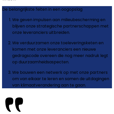
De belangrijkste feiten in een oogopslag
We geven impulsen aan milieubescherming en
blijven onze strategische partnerschappen met
onze leveranciers uitbreiden.
We verduurzamen onze toeleveringsketen en
komen met onze leveranciers een nieuwe
gedragscode overeen die nog meer nadruk legt
op duurzaamheidsaspecten.
We bouwen een netwerk op met onze partners
om van elkaar te leren en samen de uitdagingen
van klimaatverandering aan te gaan.