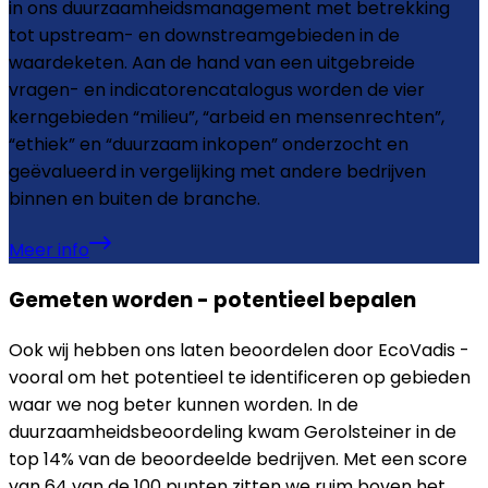
in ons duurzaamheidsmanagement met betrekking
tot upstream- en downstreamgebieden in de
waardeketen. Aan de hand van een uitgebreide
vragen- en indicatorencatalogus worden de vier
kerngebieden “milieu”, “arbeid en mensenrechten”,
“ethiek” en “duurzaam inkopen” onderzocht en
geëvalueerd in vergelijking met andere bedrijven
binnen en buiten de branche.
Meer info
Gemeten worden - potentieel bepalen
Ook wij hebben ons laten beoordelen door EcoVadis -
vooral om het potentieel te identificeren op gebieden
waar we nog beter kunnen worden. In de
duurzaamheidsbeoordeling kwam Gerolsteiner in de
top 14% van de beoordeelde bedrijven. Met een score
van 64 van de 100 punten zitten we ruim boven het