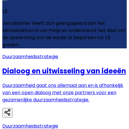
1,5
Gerolsteiner heeft zich geëngageerd aan het
klimaatakkoord van Parijs en ondersteunt het doel om
de opwarming van de aarde te beperken tot 1,5
graden.
Duurzaamheidsstrategie
Dialoog en uitwisseling van ideeën
Duurzaamheid gaat ons allemaal aan en is afhankelijk
van een open dialoog met onze partners voor een
gezamenlijke duurzaamheidsstrategie.
Duurzaamheidsstrategie