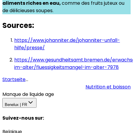
aliments riches en eau,
comme des fruits juteux ou
de délicieuses soupes.
Sources:
https://www.johanniter.de/johanniter-unfall-
hilfe/presse/
https://www.gesundheitsamt.bremen.de/erwach
im-alter/fluessigkeitsmangel-im-alter-7978
Startseite
...
Nutrition et boisson
Manque de liquide age
Benelux | FR
Suivez-nous sur
:
Belgique