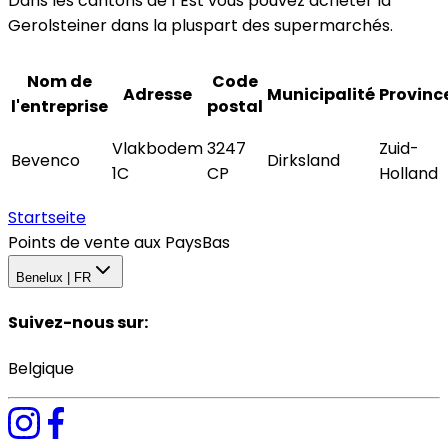
Dans les cantons de l´Est vous pouvez acheter la
Gerolsteiner dans la pluspart des supermarchés.
Nom de
Code
Adresse
Municipalité
Provinc
l'entreprise
postal
Vlakbodem
3247
Zuid-
Bevenco
Dirksland
1C
CP
Holland
Startseite
Points de vente aux PaysBas
Benelux | FR
Suivez-nous sur
:
Belgique